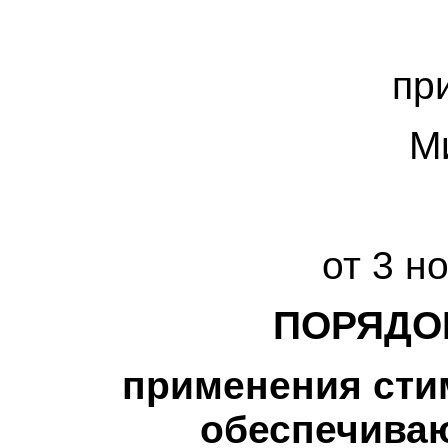
пр
М
от 3 н
ПОРЯДО
применения сти
обеспечива