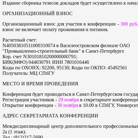
Издание сборника тезисов докладов будет осуществлено к нача
ОРГАНИЗАЦИОННЫЙ ВЗНОС
Организационный взнос для участия в конференции -
300 руб
взнос не включает оплату проживания и питания.
Расчетный счет:
N40503810511000310074 в Василеостровском филиале ОАО
"Промышленно-строительный банк" в Санкт-Петербурге
Кор. счет N30101810200000000791;
БИК(МФО) 044030791 ИНН 7801016446
Коды по ОХОНХ: 92200, 95130; Коды по ОКПО: 45492561
Получатель: МЦ СПбГУ
МЕСТО И ВРЕМЯ ПРОВЕДЕНИЯ
Конференция будет проводиться в Санкт-Петербургском госуда
Регистрация участников -
29 ноября
в секретариате конференции
Открытие конференции -
30 ноября
в 10.00 в СПбГУ, Университ
АДРЕС СЕКРЕТАРИАТА КОНФЕРЕНЦИИ
Междисциплинарный центр дополнительного профессионального 
2а (1 этаж).
Тел.: (812)217-5690