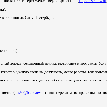
 1 июля 1999 г. через Web-сервер конференции (
http://ims99.nw.ru
на).
 в гостиницах Санкт-Петербурга.
менование);
рный доклад, секционный доклад, включение в программу без ус
чество, ученую степень, должность, место работы, телефон/факс
реносов слов, повторяющихся пробелов, абзацных отступов и пр
 почте (
ims99@icape.nw.ru
) или переданы (отправлены по по