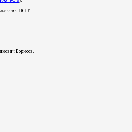
ims98.nw.ru
).
классов СПбГУ.
инович Борисов.