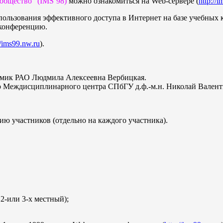
общество" (IMS’98)
можно ознакомиться на Web-сервере (
http://
ользования эффективного доступа в Интернет на базе учебных 
 конференцию.
//ims99.nw.ru
).
демик РАО Людмила Алексеевна Вербицкая.
р Междисциплинарного центра СПбГУ д.ф.-м.н. Николай Валент
ю участников (отдельно на каждого участника).
 2-или 3-х местный);