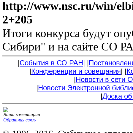
http
://
www
.
nsc
.
ru
/
win
/
elb
2+205
Итоги конкурса будут опу
Сибири" и на сайте СО Р
|
События в СО РАН
|
|
Постановлен
|
Конференции и совещания
|
|
К
|
Новости в сети 
|
Новости Электронной библи
|
Доска об
Ваши коментарии
Обратная связь