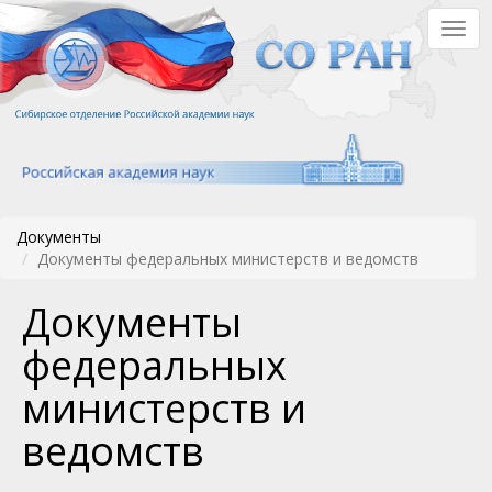
Перейти
Togg
к
navig
основному
содержанию
Документы
Документы федеральных министерств и ведомств
Документы
федеральных
министерств и
ведомств