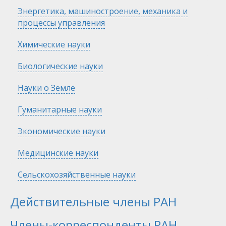
Скрыть
Энергетика, машиностроение, механика и
процессы управления
Скрыть
Химические науки
Скрыть
Биологические науки
Скрыть
Науки о Земле
Скрыть
Гуманитарные науки
Скрыть
Экономические науки
Скрыть
Медицинские науки
Скрыть
Сельскохозяйственные науки
Действительные члены РАН
Члены-корреспонденты РАН