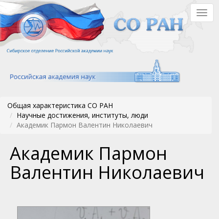
Перейти
Togg
к
navig
основному
содержанию
Общая характеристика СО РАН
Научные достижения, институты, люди
Академик Пармон Валентин Николаевич
Академик Пармон
Валентин Николаевич