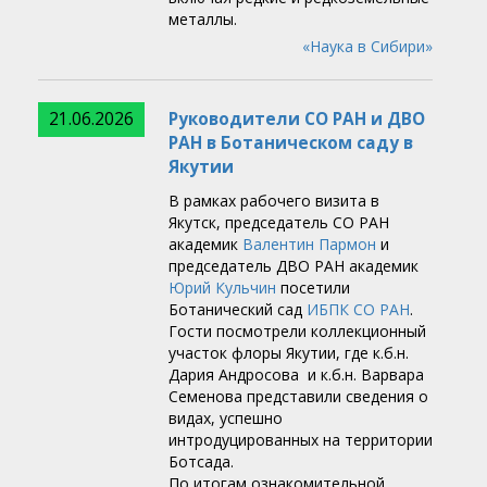
металлы.
«Наука в Сибири»
21.06.2026
Руководители СО РАН и ДВО
РАН в Ботаническом саду в
Якутии
В рамках рабочего визита в
Якутск, председатель СО РАН
академик
Валентин Пармон
и
председатель ДВО РАН академик
Юрий Кульчин
посетили
Ботанический сад
ИБПК СО РАН
.
Гости посмотрели коллекционный
участок флоры Якутии, где к.б.н.
Дария Андросова и к.б.н. Варвара
Семенова представили сведения о
видах, успешно
интродуцированных на территории
Ботсада.
По итогам ознакомительной