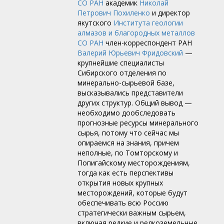
СО РАН
академик
Николай
Петрович Похиленко
и директор
якутского
Института геологии
алмазов и благородных металлов
СО РАН
член-корреспондент РАН
Валерий Юрьевич Фридовский
—
крупнейшие специалисты
Сибирского отделения по
минерально-сырьевой базе,
высказывались представители
других структур. Общий вывод —
необходимо дообследовать
прогнозные ресурсы минерального
сырья, потому что сейчас мы
опираемся на знания, причем
неполные, по Томторскому и
Попигайскому месторождениям,
тогда как есть перспективы
открытия новых крупных
месторождений, которые будут
обеспечивать всю Россию
стратегически важным сырьем,
включая редкие и редкоземельные