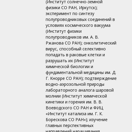
(Институт солнечно-земной
физики СО РАН, Иркутск);
эксперимент по синтезу
полупроводниковых соединений в
условиях космического вакуума
(Институт физики
полупроводников им. А. В.
Ржанова СО РАН); онколитический
вирус, способный селективно
попадать в раковые клетки и
разрушать их (Институт
химической биологии и
фундаментальной медицины им. Д.
Г. Кнорре СО РАН); подтверждение
водно-аэрозольной природы
лабораторного аналога шаровой
молнии (Институт химической
кинетики и горения им. В. В.
Воеводского СО РАН и ФИЦ
«Институт катализа им. Г. К.
Борескова СО РАН»); изучение
главных перспективных
направлений наращивания