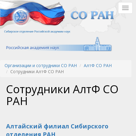
Перейти
Togg
к
navig
основному
содержанию
Организации и сотрудники СО РАН
АлтФ СО РАН
Сотрудники АлтФ СО РАН
Сотрудники АлтФ СО
РАН
Алтайский филиал Сибирского
отделения РАН