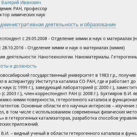
демик РАН, профессор
ктор химических наук
дминистративная деятельность и образование
еспондент c 29.05.2008 - Отделение химии и наук о материалах 
 28.10.2016 - Отделение химии и наук о материалах (химия)
ия деятельности: Нанотехнологии. Наноматериалы. Гетерогенны
оты и должность
овосибирский государственный университет в 1983 г.р., получив
ил в аспирантуру Института катализа СО РАН, где и работает до
 наук (с 1999 г.), заведующий лабораторией (с 2000 г.), заместит
(с 2003 г.), член-корреспондент РАН (с 2008 г.). Бухтияров В.
изико-химии поверхности, гетерогенного катализа и функциона
 патентов. Основные области его научных интересов – изучение
ел, в том числе с использованием современных физических метод
ь» в гетерогенных катализаторах, разработка способов управл
еских приложений.
 В.И. – видный ученый в области гетерогенного катализа и фу