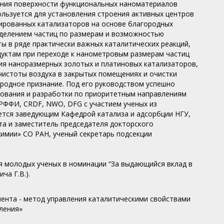
учения поверхности функциональных наноматериалов
ользуется для установления строения активных центров
рированных катализаторов на основе благородных
пределением частиц по размерам и возможностью
 в ряде практически важных каталитических реакций,
дуктам при переходе к нанометровым размерам частиц
ия наноразмерных золотых и платиновых катализаторов,
чистоты воздуха в закрытых помещениях и очистки
родное признание. Под его руководством успешно
ования и разработки по приоритетным направлениям
 РФФИ, CRDF, NWO, DFG с участием ученых из
яется заведующим Кафедрой катализа и адсорбции НГУ,
ета и заместитель председателя докторского
химии» СО РАН, ученый секретарь подсекции
ля молодых ученых в номинации “За выдающийся вклад в
ча Г.В.).
нента - метод управления каталитическими свойствами
ления»