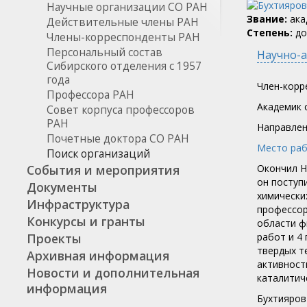
Научные организации СО РАН
Звание:
ака
Действительные члены РАН
Степень:
до
Члены-корреспонденты РАН
Персональный состав
Научно-а
Сибирского отделения с 1957
года
Член-корр
Профессора РАН
Академик c
Совет корпуса профессоров
РАН
Направлен
Почетные доктора СО РАН
Место раб
Поиск организаций
События и мероприятия
Окончил Н
он поступ
Документы
химических
Инфраструктура
профессор 
Конкурсы и гранты
области ф
Проекты
работ и 4
твердых т
Архивная информация
активност
Новости и дополнительная
каталитич
информация
Бухтияров