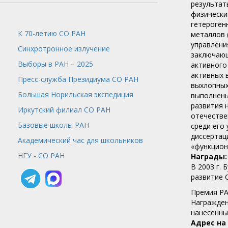
результат
физически
гетероген
К 70-летию СО РАН
металлов 
управлени
Синхротронное излучение
заключающ
Выборы в РАН – 2025
активного
активных 
Пресс-служба
Президиума СО РАН
выхлопных
Большая Норильская экспедиция
выполнены
развития 
Иркутский филиал СО РАН
отечестве
Базовые школы РАН
среди его
диссертац
Академический час для школьников
«функцион
НГУ - СО РАН
Награды
В 2003 г.
развитие 
Премия РА
​Награжде
нанесенны
Адрес на