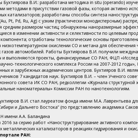
ы Бухтиярова В.И.: разработана методика in situ (operando) из
ми методами в присутствии газовой фазы, которая активно исп
ных катализаторов; разработаны способы синтеза нанострукту
(Au, Pt, Pd, Ru, Ag) с узким (практически монодисперсным) рас
я средним размером частиц; обнаружены наноразмерные эффекты
иеся в изменении активности и селективности по целевым про
 компонента; отработаны технологические основы приготовлен
в низкотемпературном окислении СО и метана для обеспечения 
 газов автомобилей. Работы Бухтиярова В.И. получили междуна
 и выполняются проекты, финансируемые СО РАН, ФЦП «Исслед
научно-технологического комплекса России на 2007-2012 годы»,
нных и зарубежных академических центров. Бухтияров В.И. явл
 учеников 7 кандидатов наук. Бухтияров В.И. – член Ученого сов
ионного совета ИК СО РАН, редколлегии «Журнала структурной 
альные наноматериалы» Комиссии РАН по нанотехнологиям.
:
 Бухтияров В.И. стал лауреатом фонда имени М.А. Лаврентьева д
Сибири и Дальнего Востока” (по представлению академика Сакови
Н имени А.А. Баландина
н 2016 за серию работ «Наноструктурирование активного компо
х металлических катализаторов в реакциях гидрирования и окис
 портале РАН: