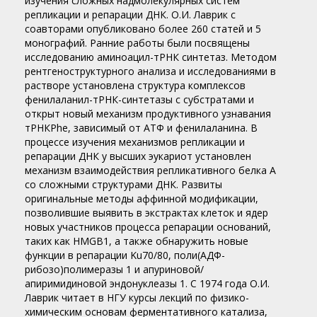
изучения сложных надмолекулярных систем
репликации и репарации ДНК. О.И. Лаврик с
соавторами опубликовано более 260 статей и 5
монографий. Ранние работы были посвящены
исследованию аминоацил-тРНК синтетаз. Методом
рентгеноструктурного анализа и исследованиями в
растворе установлена структура комплексов
фенилаланил-тРНК-синтетазы с субстратами и
открыт новый механизм продуктивного узнавания
тРНКPhe, зависимый от АТФ и фенилаланина. В
процессе изучения механизмов репликации и
репарации ДНК у высших эукариот установлен
механизм взаимодействия репликативного белка А
со сложными структурами ДНК. Развиты
оригинальные методы аффинной модификации,
позволившие выявить в экстрактах клеток и ядер
новых участников процесса репарации оснований,
таких как HMGB1, а также обнаружить новые
функции в репарации Ku70/80, поли(АДФ-
рибозо)полимеразы 1 и апуриновой/
апиримидиновой эндонуклеазы 1. С 1974 года О.И.
Лаврик читает в НГУ курсы лекций по физико-
химическим основам ферментативного катализа,