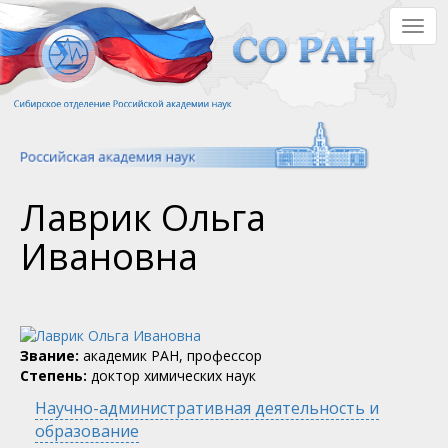
Перейти
Togg
к
navig
основному
содержанию
Лаврик Ольга
Ивановна
Звание:
академик РАН, профессор
Степень:
доктор химических наук
Научно-административная деятельность и
образование