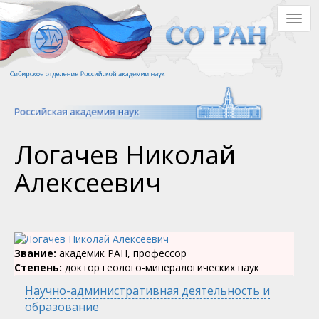
Перейти
Togg
к
navig
основному
содержанию
Логачев Николай
Алексеевич
Звание:
академик РАН, профессор
Степень:
доктор геолого-минералогических наук
Научно-административная деятельность и
образование