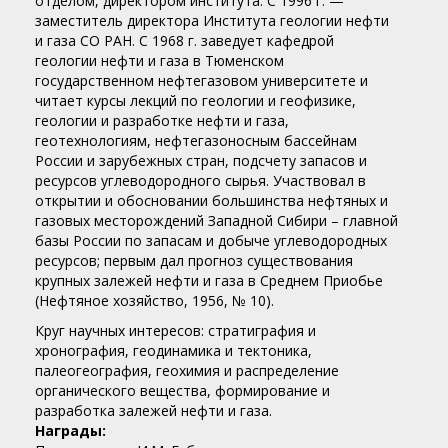
отделом, директором института. С 1996 г. —
заместитель директора Института геологии нефти
и газа СО РАН. С 1968 г. заведует кафедрой
геологии нефти и газа в Тюменском
государственном нефтегазовом университете и
читает курсы лекций по геологии и геофизике,
геологии и разработке нефти и газа,
геотехнологиям, нефтегазоносным бассейнам
России и зарубежных стран, подсчету запасов и
ресурсов углеводородного сырья. Участвовал в
открытии и обосновании большинства нефтяных и
газовых месторождений Западной Сибири – главной
базы России по запасам и добыче углеводородных
ресурсов; первым дал прогноз существования
крупных залежей нефти и газа в Среднем Приобье
(Нефтяное хозяйство, 1956, № 10).
Круг научных интересов: стратиграфия и
хронография, геодинамика и тектоника,
палеогеография, геохимия и распределение
органического вещества, формирование и
разработка залежей нефти и газа.
Награды: