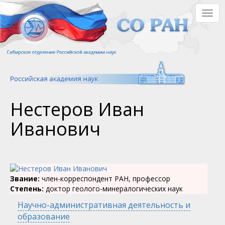
Перейти
Togg
к
navig
основному
содержанию
Нестеров Иван
Иванович
Звание:
член-корреспондент РАН, профессор
Степень:
доктор геолого-минералогических наук
Научно-административная деятельность и
образование