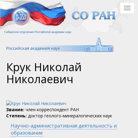
Перейти
Togg
к
navig
основному
содержанию
Крук Николай
Николаевич
Звание:
член-корреспондент РАН
Степень:
доктор геолого-минералогических наук
Научно-административная деятельность и
образование