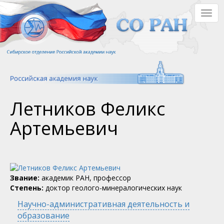
Перейти
Togg
к
navig
основному
содержанию
Летников Феликс
Артемьевич
Звание:
академик РАН, профессор
Степень:
доктор геолого-минералогических наук
Научно-административная деятельность и
образование