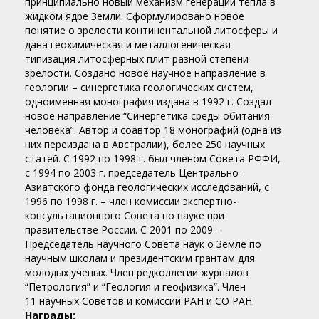
принципиально новый механизм генерации тепла в
жидком ядре Земли. Сформулировано новое
понятие о зрелости континентальной литосферы и
дана геохимическая и металлогеническая
типизация литосферных плит разной степени
зрелости. Создано новое научное направление в
геологии – синергетика геологических систем,
одноименная монография издана в 1992 г. Создал
новое направление “Синергетика среды обитания
человека”. Автор и соавтор 18 монографий (одна из
них переиздана в Австралии), более 250 научных
статей. С 1992 по 1998 г. был членом Совета РФФИ,
с 1994 по 2003 г. председатель Центрально-
Азиатского фонда геологических исследований, с
1996 по 1998 г. – член комиссии экспертно-
консультационного Совета по науке при
правительстве России. С 2001 по 2009 –
Председатель научного Совета наук о Земле по
научным школам и президентским грантам для
молодых ученых. Член редколлегии журналов
“Петрология” и “Геология и геофизика”. Член
11 научных Советов и комиссий РАН и СО РАН.
Награды: