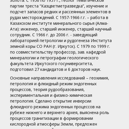
золота. С 1956 по 1957 г., геолог тематической
партии треста “Казцветметразведка”, изучение и
подсчет запасов редких и рассеянных элементов в
рудах месторождений. С 1957-1966 г.г. – работа в
Казахском институте минерального сырья (Алма-
Ата): инженер, старший инженер, старший научный
сотрудник. С 1966 г. до 2006 г. - заведующий
лабораторией петрологии и рудогенеза Института
земной коры СО РАН (г. Иркутск). С 1979 по 1999 г.
по совместительству профессор, зав. кафедрой
минералогии и петрографии геологического
факультета Иркутского госуниверситета,
подготовил 27 кандидатов и 6 докторов наук.
Основные направления исследований – геохимия,
петрология и флюидный режим эндогенных
процессов, теория рудообразования,
экспериментальная и физико-химическая
петрология. Сделано открытие инверсии
флюидного режима эндогенных процессов на
рубеже нижнего и верхнего архея, выяснена роль
процессов гранитизации в формировании
кислородной атмосферы Земли, предложен