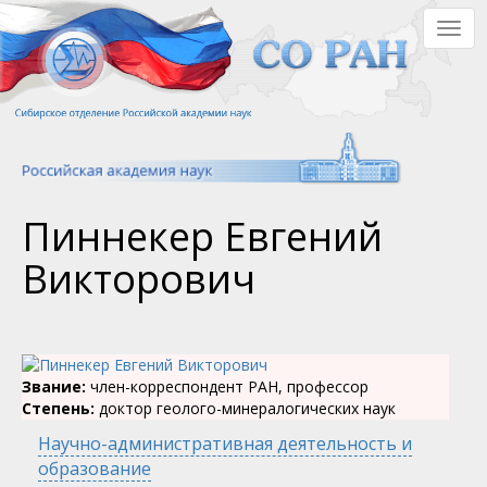
Перейти
Togg
к
navig
основному
содержанию
Пиннекер Евгений
Викторович
Звание:
член-корреспондент РАН, профессор
Степень:
доктор геолого-минералогических наук
Научно-административная деятельность и
образование