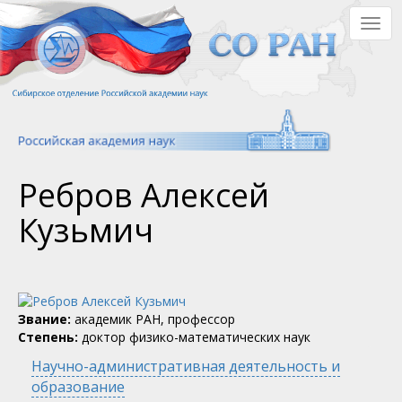
Перейти
Togg
к
navig
основному
содержанию
Ребров Алексей
Кузьмич
Звание:
академик РАН, профессор
Степень:
доктор физико-математических наук
Научно-административная деятельность и
образование