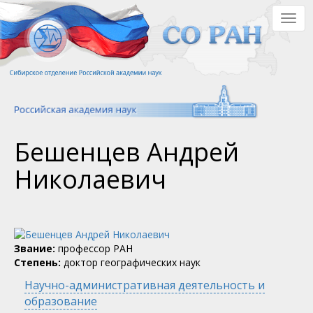
Перейти
Togg
к
navig
основному
содержанию
Бешенцев Андрей
Николаевич
Звание:
профессор РАН
Степень:
доктор географических наук
Научно-административная деятельность и
образование