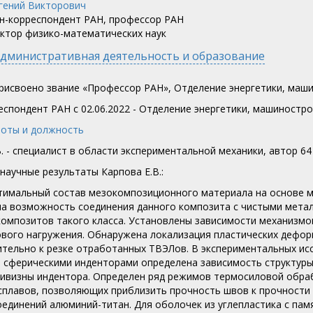
н-корреспондент РАН, профессор РАН
ктор физико-математических наук
дминистративная деятельность и образование
 присвоено звание «Профессор РАН», Отделение энергетики, маш
еспондент РАН c 02.06.2022 - Отделение энергетики, машиностро
оты и должность
. - специалист в области экспериментальной механики, автор 64
научные результаты Карпова Е.В.:
тимальный состав мезокомпозиционного материала на основе м
а возможность соединения данного композита с чистыми метал
композитов такого класса. Установлены зависимости механизм
вого нагружения. Обнаружена локализация пластических деформ
ительно к резке отработанных ТВЭЛов. В экспериментальных ис
 сферическими инденторами определена зависимость структуры
ривизны индентора. Определен ряд режимов термосиловой обра
сплавов, позволяющих приблизить прочность швов к прочности 
оединений алюминий-титан. Для оболочек из углепластика с п