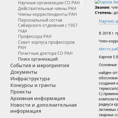
Научные организации СО РАН
Звание:
чле
Действительные члены РАН
Степень:
до
Члены-корреспонденты РАН
Персональный состав
Научно-а
Сибирского отделения с 1957
года
В 2018 г.
Профессора РАН
Член-корр
Совет корпуса профессоров
РАН
Место раб
Почетные доктора СО РАН
Карпов Е.В
Поиск организаций
События и мероприятия
Основные 
Документы
найден оп
Инфраструктура
обоснован
создания 
Конкурсы и гранты
термосило
Проекты
С) примен
Архивная информация
композита
Новости и дополнительная
радиуса к
литиевых 
информация
сварных с