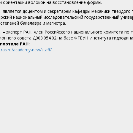
и ориентации волокон на восстановление формы.
В. является доцентом и секретарем кафедры механики твердого
рский национальный исследовательский государственный универ
 степеней бакалавра и магистра.
В. – эксперт РАН, член Российского национального комитета по 
ионного совета Д003.054.02 на базе ФГБУН Института гидродина
 портале РАН:
w.ras.ru/academy-new/staff/