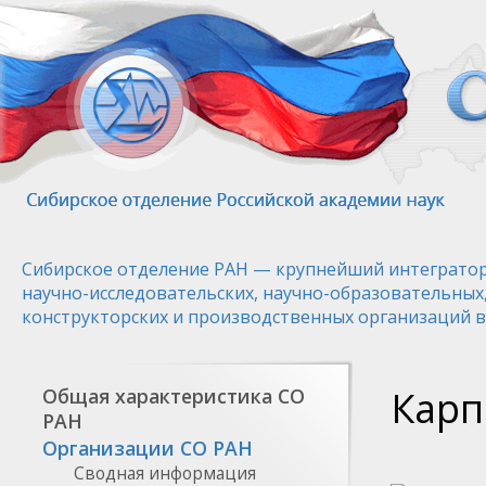
Перейти
к
основному
содержанию
Сибирское отделение РАН — крупнейший интегратор
научно-исследовательских, научно-образовательных
конструкторских и производственных организаций в
Карп
Общая характеристика СО
РАН
Организации СО РАН
Сводная информация