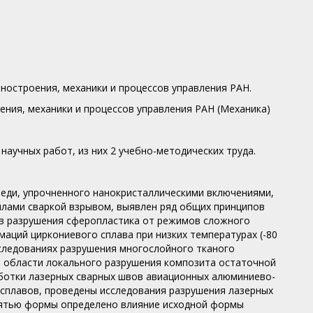
иностроения, механики и процессов управления РАН.
ения, механики и процессов управления РАН (Механика)
 научных работ, из них 2 учебно-методических труда.
еди, упрочненного нанокристаллическими включениями,
лами сваркой взрывом, выявлен ряд общих принципов
ов разрушения сферопластика от режимов сложного
аций циркониевого сплава при низких температурах (-80
следованиях разрушения многослойного тканого
 области локального разрушения композита остаточной
ботки лазерных сварных швов авиационных алюминиево-
сплавов, проведены исследования разрушения лазерных
амятью формы определено влияние исходной формы