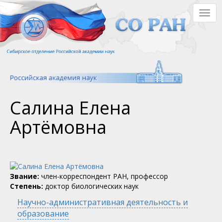
Перейти
Togg
к
navig
основному
содержанию
Салина Елена
Артёмовна
Звание:
член-корреспондент РАН, профессор
Степень:
доктор биологических наук
Научно-административная деятельность и
образование