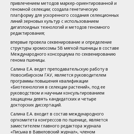
привлечением методов маркер-ориентированной и
геномной селекции; создала генетическую
платформу для ускоренного создания селекционных
линий зерновых культур с использованием
дигаплоидных технологий и методов геномного
редактирования;
впервые провела секвенирование и определение
структуры хромосомы 5В мягкой пшеницы в составе
Международного консорциума по секвенированию
генома пшеницы.
Салина Е.А. ведет преподавательскую работу в
Новосибирском ГАУ, является руководителем
программы повышения квалификации
«Биотехнология в селекции растений», под ее
руководством и научным консультированием
защищены девять кандидатских и четыре
докторских диссертаций.
Салина Е.А. входит в состав международного
оргкомитета конгрессов по пшенице, является
заместителем главного редактора журнала
«Письма в Вавиловский журнал», членом