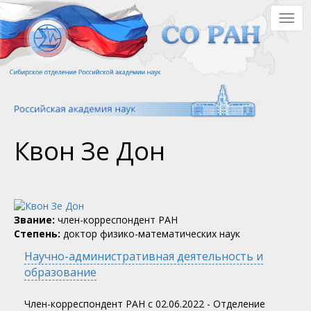
Перейти
Togg
к
navig
основному
содержанию
Квон Зе Дон
Звание:
член-корреспондент РАН
Степень:
доктор физико-математических наук
Научно-административная деятельность и
образование
Член-корреспондент РАН c 02.06.2022 - Отделение