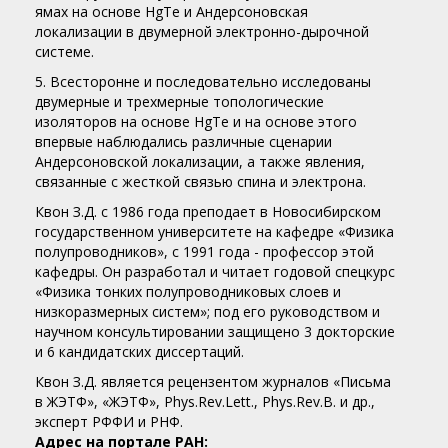
ямах на основе HgTe и Андерсоновская
локализации в двумерной электронно-дырочной
системе.
5. Всесторонне и последовательно исследованы
двумерные и трехмерные топологические
изоляторов на основе HgTe и на основе этого
впервые наблюдались различные сценарии
Андерсоновской локализации, а также явления,
связанные с жесткой связью спина и электрона.
Квон З.Д. с 1986 года преподает в Новосибирском
государственном университете на кафедре «Физика
полупроводников», с 1991 года - профессор этой
кафедры. Он разработал и читает годовой спецкурс
«Физика тонких полупроводниковых слоев и
низкоразмерных систем»; под его руководством и
научном консультировании защищено 3 докторские
и 6 кандидатских диссертаций.
Квон З.Д. является рецензентом журналов «Письма
в ЖЭТФ», «ЖЭТФ», Phys.Rev.Lett., Phys.Rev.В. и др.,
эксперт РФФИ и РНФ.
Адрес на портале РАН: