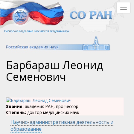
Перейти
Togg
к
navig
основному
содержанию
Барбараш Леонид
Семенович
Звание:
академик РАН, профессор
Степень:
доктор медицинских наук
Научно-административная деятельность и
образование