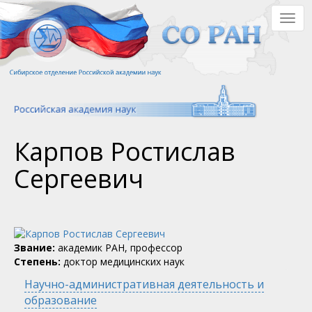
Перейти
Togg
к
navig
основному
содержанию
Карпов Ростислав
Сергеевич
Звание:
академик РАН, профессор
Степень:
доктор медицинских наук
Научно-административная деятельность и
образование