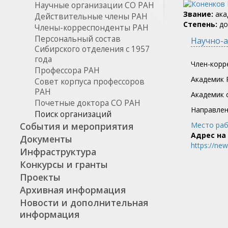
Научные организации СО РАН
Звание:
ака
Действительные члены РАН
Степень:
до
Члены-корреспонденты РАН
Персональный состав
Научно-а
Сибирского отделения с 1957
года
Член-корр
Профессора РАН
Академик 
Совет корпуса профессоров
РАН
Академик c
Почетные доктора СО РАН
Направлен
Поиск организаций
События и мероприятия
Место раб
Адрес на
Документы
https://ne
Инфраструктура
Конкурсы и гранты
Проекты
Архивная информация
Новости и дополнительная
информация