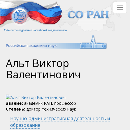
Перейти
Togg
к
navig
основному
содержанию
Альт Виктор
Валентинович
Звание:
академик РАН, профессор
Степень:
доктор технических наук
Научно-административная деятельность и
образование