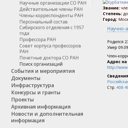
Научные организации СО РАН
Звание:
чле
Действительные члены РАН
Степень:
до
Члены-корреспонденты РАН
Город:
Москв
Персональный состав
Сибирского отделения с 1957
Научно-а
года
Профессора РАН
Родился 23
Совет корпуса профессоров
Умер 09.09
РАН
Член-корр
Почетные доктора СО РАН
Адрес на
Поиск организаций
http://www.
События и мероприятия
Сведения
Документы
Российска
Инфраструктура
Стр.
408-4
Конкурсы и гранты
Проекты
Архивная информация
Новости и дополнительная
информация