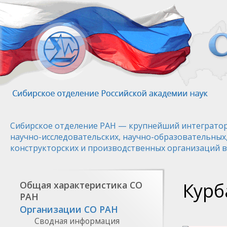
Перейти
к
основному
содержанию
Сибирское отделение РАН — крупнейший интегратор
научно-исследовательских, научно-образовательных
конструкторских и производственных организаций в
Курб
Общая характеристика СО
РАН
Организации СО РАН
Сводная информация