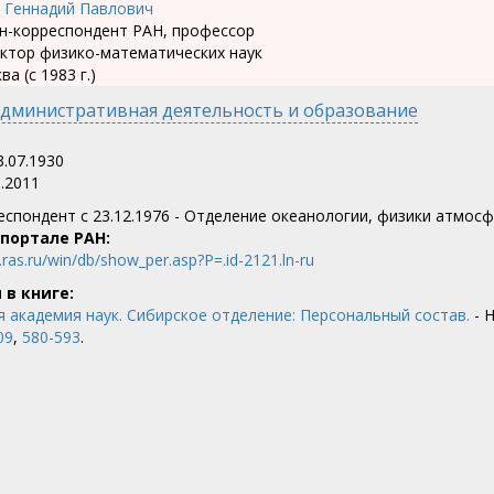
н-корреспондент РАН, профессор
ктор физико-математических наук
а (с 1983 г.)
дминистративная деятельность и образование
.07.1930
.2011
еспондент c 23.12.1976 - Отделение океанологии, физики атмос
 портале РАН:
ras.ru/win/db/show_per.asp?P=.id-2121.ln-ru
 в книге:
я академия наук. Сибирское отделение: Персональный состав.
- Н
09
,
580-593
.