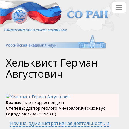
Перейти
Togg
к
navig
основному
содержанию
Хельквист Герман
Августович
Звание:
член-корреспондент
Степень:
доктор геолого-минералогических наук
Город:
Москва (с 1963 г.)
Научно-административная деятельность и