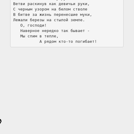
Ветви раскинув как девичьи руки,

С черным узором на белом стволе

В битве за жизнь перенесшие муки,

Лежали березы на стылой земле.

   О, господи!

   Наверное нередко так бывает -

   Мы спим в тепле,
