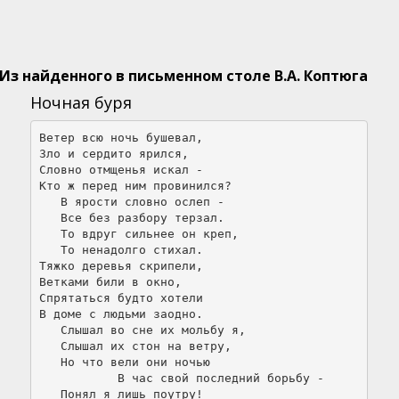
Из найденного в письменном столе В.А. Коптюга
Ночная буря
Ветер всю ночь бушевал,

Зло и сердито ярился,

Словно отмщенья искал -

Кто ж перед ним провинился?

   В ярости словно ослеп -

   Все без разбору терзал.

   То вдруг сильнее он креп,

   То ненадолго стихал.

Тяжко деревья скрипели,

Ветками били в окно,

Спрятаться будто хотели

В доме с людьми заодно.

   Слышал во сне их мольбу я,

   Слышал их стон на ветру,

   Но что вели они ночью

           В час свой последний борьбу -

   Понял я лишь поутру!
