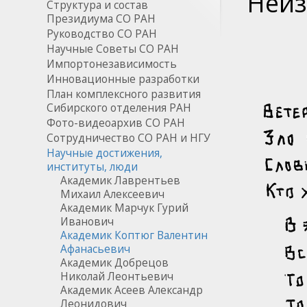
Неиз
Структура и состав
Президиума СО РАН
Руководство СО РАН
Научные Советы СО РАН
Импортонезависимость
Инновационные разработки
План комплексного развития
Сибирского отделения РАН
Фото-видеоархив СО РАН
Сотрудничество СО РАН и НГУ
Научные достижения,
институты, люди
Академик Лаврентьев
Михаил Алексеевич
Академик Марчук Гурий
Иванович
Академик Коптюг Валентин
Афанасьевич
Академик Добрецов
Николай Леонтьевич
Академик Асеев Александр
Леонидович