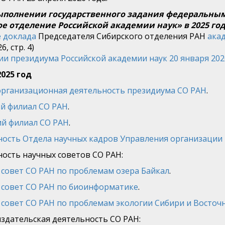
выполнении государственного задания федеральн
е отделение Российской академии наук» в 2025 го
 доклада
Председателя Сибирского отделения РАН
ака
6, стр. 4)
ии президиума Российской академии наук 20 января 2026
2025 год
-организационная деятельность президиума СО РАН
.
ий филиал СО РАН
.
ий филиал СО РАН
.
ьность Отдела научных кадров Управления организации
ность научных советов СО РАН:
совет СО РАН по проблемам озера Байкал
.
 совет СО РАН по биоинформатике
.
совет СО РАН по проблемам экологии Сибири и Восточ
издательская деятельность СО РАН: