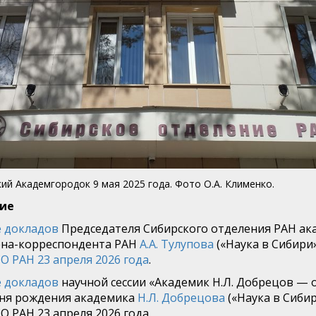
ий Академгородок 9 мая 2025 года. Фото О.А. Клименко.
ие
 докладов
Председателя Сибирского отделения РАН ака
ена-корреспондента РАН
А.А. Тулупова
(«Наука в Сибири»,
О РАН 23 апреля 2026 года
.
 докладов
научной сессии «Академик Н.Л. Добрецов — 
дня рождения академика
Н.Л. Добрецова
(«Наука в Сибири
О РАН 23 апреля 2026 года.