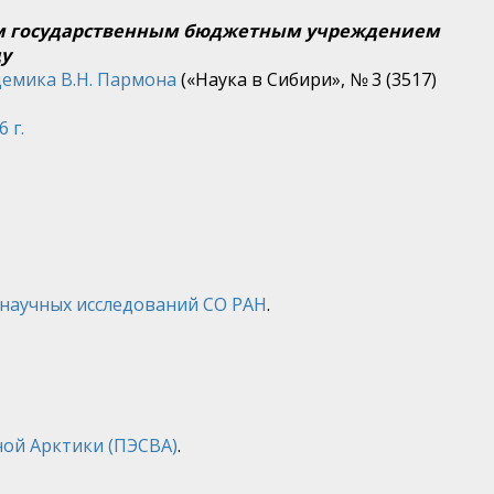
ым государственным бюджетным учреждением
ду
демика В.Н. Пармона
(«Наука в Сибири», № 3 (3517)
 г.
 научных исследований СО РАН
.
ной Арктики (ПЭСВА)
.