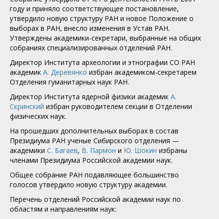
году и приняло соответствующее постановление,
утвердило новую структуру РАН и новое Положение о
выборах в РАН, внесло изменения в Устав РАН.
Утверждены академики-секретари, выбранные на общих
собраниях специализированных отделений РАН.
Директор Института археологии и этнографии СО РАН
академик
А. Деревянко
избран академиком-секретарем
Отделения гуманитарных наук РАН.
Директор Института ядерной физики академик
А.
Скринский
избран руководителем секции в Отделении
физических наук.
На прошедших дополнительных выборах в состав
Президиума РАН ученые Сибирского отделения —
академики
С. Багаев
,
В. Пармон
и
Ю. Шокин
избраны
членами Президиума Российской академии наук.
Общее собрание РАН подавляющее большинство
голосов утвердило новую структуру академии.
Перечень отделений Российской академии наук по
областям и направлениям наук: