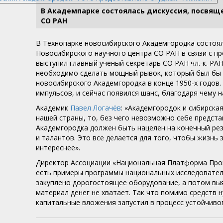
В Академпарке состоялась дискуссия, посвящ
СО РАН
В Технопарке новосибирского Академгородка состоял
Новосибирского научного центра СО РАН в связи с п
выступил главный ученый секретарь СО РАН чл.-к. РА
необходимо сделать мощный рывок, который был бы 
новосибирского Академгородка в конце 1950-х годов.
импульсов, и сейчас появился шанс, благодаря чему 
Академик
Павел Логачёв
: «Академгородок и сибирска
нашей страны, то, без чего невозможно себе предст
Академгородка должен быть нацелен на конечный рез
и талантов. Это все делается для того, чтобы жизнь 
интереснее».
Директор Ассоциации «Национальная Платформа Пр
есть примеры программы национальных исследователь
закуплено дорогостоящее оборудование, а потом выя
материал денег не хватает. Так что помимо средств
капитальные вложения запустил в процесс устойчивог