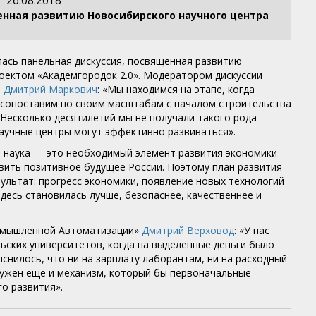
26.08.2018
енная развитию Новосибирского научного центра
ась панельная дискуссия, посвященная развитию
роектом «Академгородок 2.0». Модератором дискуссии
Н
Дмитрий Маркович
: «Мы находимся на этапе, когда
сопоставим по своим масштабам с началом строительства
 Несколько десятилетий мы не получали такого рода
научные центры могут эффективно развиваться».
я наука — это необходимый элемент развития экономики
авить позитивное будущее России. Поэтому план развития
ультат: прогресс экономики, появление новых технологий
здесь становилась лучше, безопаснее, качественнее и
омышленной Автоматизации»
Дмитрий Верховод
: «У нас
ских университетов, когда на выделенные деньги было
снилось, что ни на зарплату лаборантам, ни на расходный
 нужен еще и механизм, который бы первоначальные
о развития».