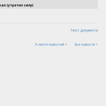
ал (утратил силу)
Текст документа
К ленте новостей >
Все новости >