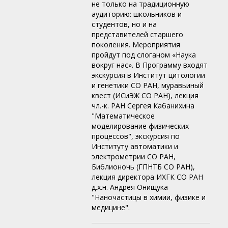
не только на традиционную
аудиторию: школьников и
студентов, но и на
представителей старшего
поколения. Мероприятия
пройдут под слоганом «Наука
вокруг нас». В Программу входят
экскурсия в Институт цитологии
и генетики СО РАН, муравьиный
квест (ИСиЭЖ СО РАН), лекция
чл.-к. РАН Сергея Кабанихина
"Математическое
моделирование физических
процессов", экскурсия по
Институту автоматики и
электрометрии СО РАН,
Библионочь (ГПНТБ СО РАН),
лекция директора ИХГК СО РАН
д.х.н. Андрея Онищука
"Наночастицы в химии, физике и
медицине".