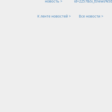
новость >
id=2257&tx_ttnews%5
К ленте новостей >
Все новости >