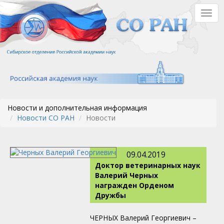
Перейти
Togg
к
navig
основному
содержанию
Новости и дополнительная информация
Новости СО РАН
Новости
09.04.2019
Доктор ветеринарных наук
Валерий Черных
награжден Орденом
Дружбы
ЧЕРНЫХ Валерий Георгиевич –