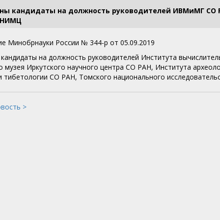
ы кандидаты на должность руководителей ИВМиМГ СО РА
 НИМЦ
е Минобрнауки России № 344-р от 05.09.2019
кандидаты на должность руководителей Института вычислител
о музея Иркутского научного центра СО РАН, Института археол
и тибетологии СО РАН, Томского национального исследователь
овость >