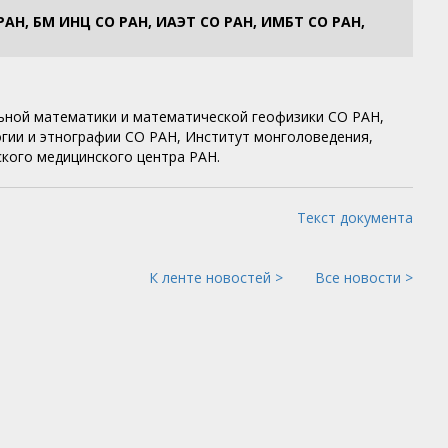
Н, БМ ИНЦ СО РАН, ИАЭТ СО РАН, ИМБТ СО РАН,
ьной математики и математической геофизики СО РАН,
огии и этнографии СО РАН, Институт монголоведения,
ского медицинского центра РАН.
Текст документа
К ленте новостей >
Все новости >