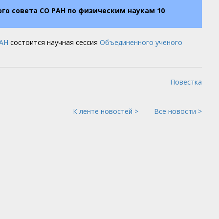
го совета СО РАН по физическим наукам 10
АН
состоится научная сессия
Объединенного ученого
Повестка
К ленте новостей >
Все новости >