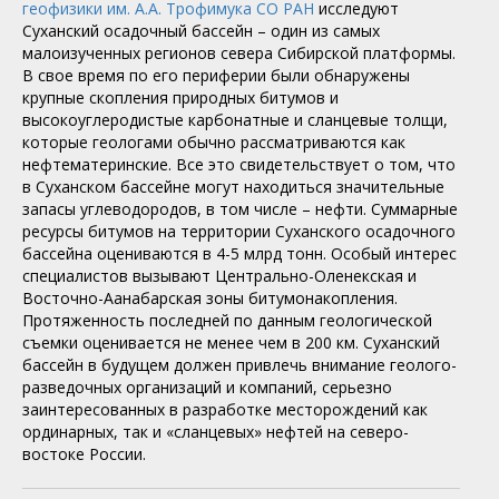
геофизики им. А.А. Трофимука СО РАН
исследуют
Суханский осадочный бассейн – один из самых
малоизученных регионов севера Сибирской платформы.
В свое время по его периферии были обнаружены
крупные скопления природных битумов и
высокоуглеродистые карбонатные и сланцевые толщи,
которые геологами обычно рассматриваются как
нефтематеринские. Все это свидетельствует о том, что
в Суханском бассейне могут находиться значительные
запасы углеводородов, в том числе – нефти. Суммарные
ресурсы битумов на территории Суханского осадочного
бассейна оцениваются в 4-5 млрд тонн. Особый интерес
специалистов вызывают Центрально-Оленекская и
Восточно-Аанабарская зоны битумонакопления.
Протяженность последней по данным геологической
съемки оценивается не менее чем в 200 км. Суханский
бассейн в будущем должен привлечь внимание геолого-
разведочных организаций и компаний, серьезно
заинтересованных в разработке месторождений как
ординарных, так и «сланцевых» нефтей на северо-
востоке России.