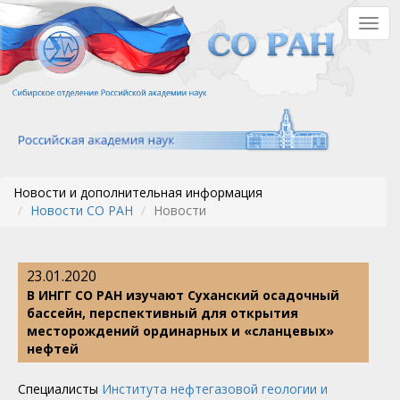
Перейти
Togg
к
navig
основному
содержанию
Новости и дополнительная информация
Новости СО РАН
Новости
23.01.2020
В ИНГГ СО РАН изучают Суханский осадочный
бассейн, перспективный для открытия
месторождений ординарных и «сланцевых»
нефтей
Специалисты
Института нефтегазовой геологии и