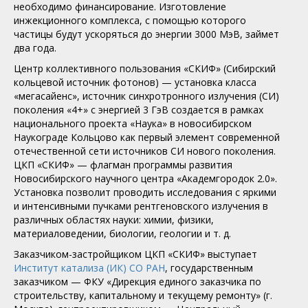
необходимо финансирование. Изготовление
инжекционного комплекса, с помощью которого
частицы будут ускоряться до энергии 3000 МэВ, займет
два года.
Центр коллективного пользования «СКИФ» (Сибирский
кольцевой источник фотонов) — установка класса
«мегасайенс», источник синхротронного излучения (СИ)
поколения «4+» с энергией 3 ГэВ создается в рамках
национального проекта «Наука» в новосибирском
Наукограде Кольцово как первый элемент современной
отечественной сети источников СИ нового поколения.
ЦКП «СКИФ» — флагман программы развития
Новосибирского научного центра «Академгородок 2.0».
Установка позволит проводить исследования с яркими
и интенсивными пучками рентгеновского излучения в
различных областях науки: химии, физики,
материаловедении, биологии, геологии и т. д.
Заказчиком-застройщиком ЦКП «СКИФ» выступает
Институт катализа (ИК) СО РАН
, государственным
заказчиком — ФКУ «Дирекция единого заказчика по
строительству, капитальному и текущему ремонту» (г.