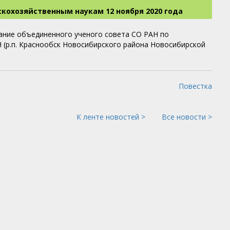
скохозяйственным наукам 12 ноября 2020 года
едание объединенного ученого совета СО РАН по
 (р.п. Краснообск Новосибирского района Новосибирской
Повестка
К ленте новостей >
Все новости >