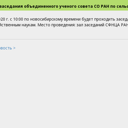
заседания объединенного ученого совета СО РАН по сель
020 г. с 10:00 по новосибирскому времени будет проходить зас
йственным наукам. Место проведения: зал заседаний СФНЦА РАН
овость >