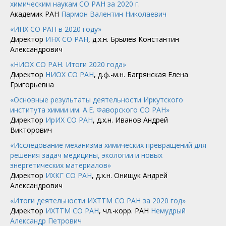
химическим наукам СО РАН за 2020 г.
Академик РАН
Пармон Валентин Николаевич
«ИНХ СО РАН в 2020 году»
Директор
ИНХ СО РАН
, д.х.н. Брылев Константин
Александрович
«НИОХ СО РАН. Итоги 2020 года»
Директор
НИОХ СО РАН
, д.ф.-м.н. Багрянская Елена
Григорьевна
«Основные результаты деятельности Иркутского
института химии им. А.Е. Фаворского СО РАН»
Директор
ИрИХ СО РАН
, д.х.н. Иванов Андрей
Викторович
«Исследование механизма химических превращений для
решения задач медицины, экологии и новых
энергетических материалов»
Директор
ИХКГ СО РАН
, д.х.н. Онищук Андрей
Александрович
«Итоги деятельности ИХТТМ СО РАН за 2020 год»
Директор
ИХТТМ СО РАН
, чл.-корр. РАН
Немудрый
Александр Петрович