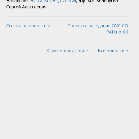
Начальник
НИ ОСМ ТНЦ СО РАН
, д.ф.-м.н. Зелепугин
Сергей Алексеевич
Ссылка на новость >
Повестка заседания ОУС СО
РАН по ХН
К ленте новостей >
Все новости >