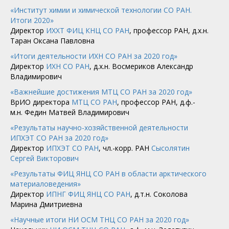
«Институт химии и химической технологии СО РАН.
Итоги 2020»
Директор
ИХХТ ФИЦ КНЦ СО РАН
, профессор РАН, д.х.н.
Таран Оксана Павловна
«Итоги деятельности ИХН СО РАН за 2020 год»
Директор
ИХН СО РАН
, д.х.н. Восмериков Александр
Владимирович
«Важнейшие достижения МТЦ СО РАН за 2020 год»
ВрИО директора
МТЦ СО РАН
, профессор РАН, д.ф.-
м.н. Федин Матвей Владимирович
«Результаты научно-хозяйственной деятельности
ИПХЭТ СО РАН за 2020 год»
Директор
ИПХЭТ СО РАН
, чл.-корр. РАН
Сысолятин
Сергей Викторович
«Результаты ФИЦ ЯНЦ СО РАН в области арктического
материаловедения»
Директор
ИПНГ ФИЦ ЯНЦ СО РАН
, д.т.н. Соколова
Марина Дмитриевна
«Научные итоги НИ ОСМ ТНЦ СО РАН за 2020 год»