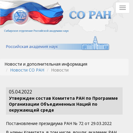
Перейти
Togg
к
navig
основному
содержанию
Новости и дополнительная информация
Новости СО РАН
Новости
05.04.2022
Утвержден состав Комитета РАН по Программе
Организации Объединенных Наций по
окружающей среде
Постановление президиума РАН № 72 от 29.03.2022
В члены Комитета, в том числе, вошли: академик РАН