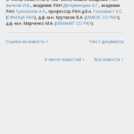
Бычков И.В.
, академик РАН
Дегерменджи А.Г.
, академик
РАН
Тулохонов А.К.
, профессор РАН д.б.н.
Голохваст К.С.
(
СФАНЦА РАН
), д.ф.-м.н. Крутиков В.А. (
ИМКЭС СО РАН
),
д.ф.-м.н. Марченко М.А. (
ИВМиМГ СО РАН
).
Ссылка на новость >
Текст документа
К ленте новостей >
Все новости >