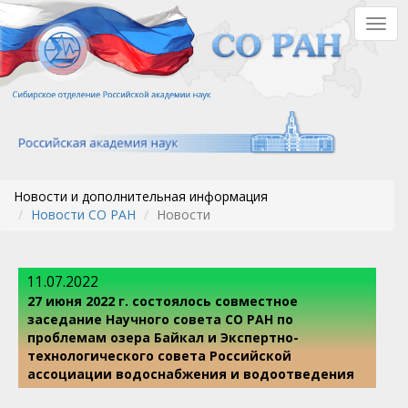
Перейти
Togg
к
navig
основному
содержанию
Новости и дополнительная информация
Новости СО РАН
Новости
11.07.2022
27 июня 2022 г. состоялось совместное
заседание Научного совета СО РАН по
проблемам озера Байкал и Экспертно-
технологического совета Российской
ассоциации водоснабжения и водоотведения