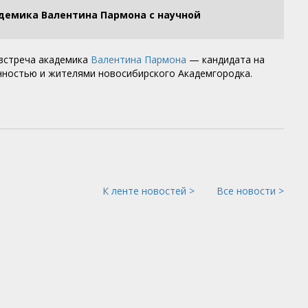
адемика Валентина Пармона с научной
 встреча академика
Валентина Пармона
— кандидата на
нностью и жителями новосибирского Академгородка.
К ленте новостей >
Все новости >