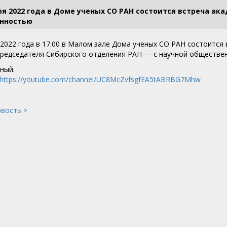
ря 2022 года в Доме ученых СО РАН состоится встреча ак
нностью
 2022 года в 17.00 в Малом зале Дома ученых СО РАН состоится
редседателя Сибирского отделения РАН — с научной обществе
ный.
https://youtube.com/channel/UC8McZvfsgfEA5tABRBG7Mhw
овость >