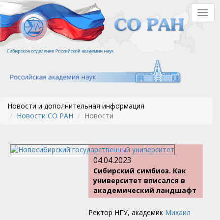
Перейти
Togg
к
navig
основному
содержанию
Новости и дополнительная информация
Новости СО РАН
Новости
04.04.2023
Сибирский симбиоз. Как
университет вписался в
академический ландшафт
Ректор НГУ, академик
Михаил