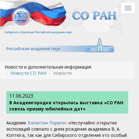
Перейти
Togg
к
navig
основному
содержанию
Новости и дополнительная информация
Новости СО РАН
Новости
11.06.2023
В Академгородке открылась выставка «СО РАН
сквозь призму юбилейных дат»
Академик
Валентин Пармон
: «Неслучайно открытие
экспозиций совпало с днем рождения академика В. А.
Коптюга, так как для Сибирского отделения это особый