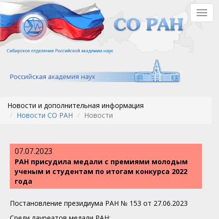
Перейти
Togg
к
navig
основному
содержанию
Новости и дополнительная информация
Новости СО РАН
Новости
07.07.2023
РАН присудила медали с премиями молодым
ученым и студентам по итогам конкурса 2022
года
Постановление президиума РАН № 153 от 27.06.2023
Среди лауреатов медали РАН: