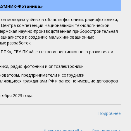
 «УМНИК-Фотоника»
тов молодых учёных в области фотоники, радиофотоники,
а Центра компетенций Национальной технологической
Пермская научно-производственная приборостроительная
пециалистов к созданию малых инновационных
ных разработок.
ППК», ГБУ ПК «Агентство инвестиционного развития» и
ники, радио-фотоники и оптоэлектроники.
нноваторы, предприниматели и сотрудники
являющиеся гражданами РФ и ранее не имевшие договоров
ября 2023 года.
Подробнее
К ленте новостей >
Все новости >