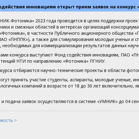
одействия инновациям открыт прием заявок на конкурс
НИК-Фотоника» 2023 года проводится в целях поддержки проек
ники и смежных областей в интересах организаций консорциум
«Фотоника», в частности Публичного акционерного общества «
ПАО «ПНППК»), а также для стимулирования молодых ученых и с
, необходимых для коммерциализации результатов данных науч
ами конкурса выступают Фонд содействия инновациям, ПАО «ПН
тенций НТИ по направлению «Фотоника» ПГНИУ.
нкурса отбираются научно-технические проекты в области фото
могут принять участие студенты, аспиранты, молодые ученые, и
логичных компаний в возрасте от 18 до 30 лет включительно, 
и подача заявок осуществляются в системе «УМНИК» до 04 сент
овость >