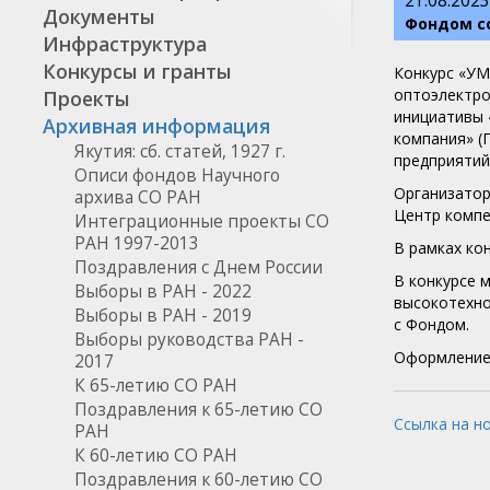
21.08.2023
Документы
Фондом с
Инфраструктура
Конкурсы и гранты
Конкурс «УМ
оптоэлектро
Проекты
инициативы 
Архивная информация
компания» (
Якутия: сб. статей, 1927 г.
предприятий
Описи фондов Научного
Организатор
архива СО РАН
Центр компе
Интеграционные проекты СО
РАН 1997-2013
В рамках ко
Поздравления с Днем России
В конкурсе 
Выборы в РАН - 2022
высокотехно
Выборы в РАН - 2019
с Фондом.
Выборы руководства РАН -
Оформление 
2017
К 65-летию СО РАН
Поздравления к 65-летию СО
Ссылка на н
РАН
К 60-летию СО РАН
Поздравления к 60-летию СО