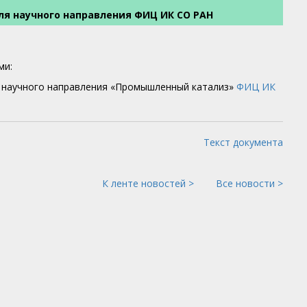
ля научного направления ФИЦ ИК СО РАН
ми:
 научного направления «Промышленный катализ»
ФИЦ ИК
Текст документа
К ленте новостей >
Все новости >