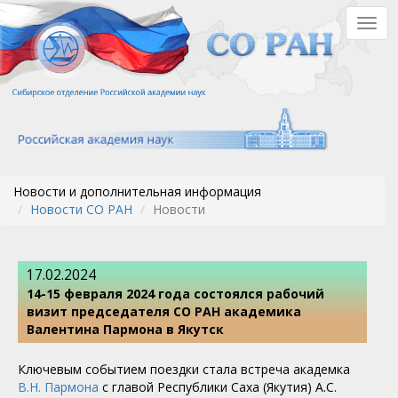
Перейти
Togg
к
navig
основному
содержанию
Новости и дополнительная информация
Новости СО РАН
Новости
17.02.2024
14-15 февраля 2024 года состоялся рабочий
визит председателя СО РАН академика
Валентина Пармона в Якутск
Ключевым событием поездки стала встреча академка
В.Н. Пармона
с главой Республики Саха (Якутия) А.С.