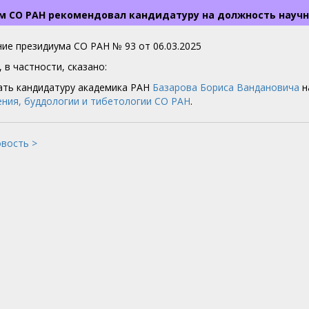
м СО РАН рекомендовал кандидатуру на должность научн
ие президиума СО РАН № 93 от 06.03.2025
 в частности, сказано:
ть кандидатуру академика РАН
Базарова Бориса Вандановича
н
ния, буддологии и тибетологии СО РАН
.
овость >