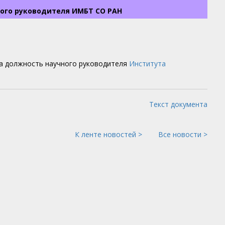
ого руководителя ИМБТ СО РАН
а должность научного руководителя
Института
Текст документа
К ленте новостей >
Все новости >