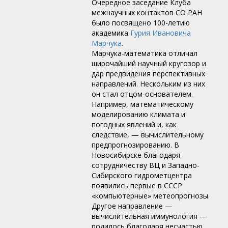
Очередное заседание Клуба
межнаучных контактов СО РАН
было посвящено 100-летию
академика
Гурия Ивановича
Марчука
.
Марчука-математика отличал
широчайший научный кругозор и
дар предвидения перспективных
направлений. Нескольким из них
он стал отцом-основателем.
Например, математическому
моделированию климата и
погодных явлений и, как
следствие, — вычислительному
предпрогнозированию. В
Новосибирске благодаря
сотрудничеству ВЦ и Западно-
Сибирского гидрометцентра
появились первые в СССР
«компьютерные» метеопрогнозы.
Другое направление —
вычислительная иммунология —
родилось благодаря несчастью.