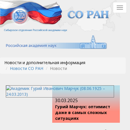
Перейти
Togg
к
navig
основному
содержанию
Новости и дополнительная информация
Новости СО РАН
Новости
30.03.2025
Гурий Марчук: оптимист
даже в самых сложных
ситуациях