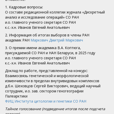
1. Кадровые вопросы:
О составе редакционной коллегии журнала «Дискретный
анализ и исследование операций» СО РАН
и.о. главного ученого секретаря СО РАН
к.с.-х.н. Иванов Евгений Анатольевич
2. Информация об итогах выборов в члены РАН
академик РАН
Маркович Дмитрий Маркович
3. О премии имени академика В.А. Коптюга,
присуждаемой СО РАН и НАН Беларуси, в 2025 году
и.о. главного ученого секретаря СО РАН
к.с.-х.н. Иванов Евгений Анатольевич
Доклад по работе, представленной на конкурс:
Взаимосвязь генетической и морфологической
изменчивости в пределах внутривидовых комплексов
д.б.н. Шеховцов Сергей Викторович, ведущий научный
сотрудник, и.о. зав. сектором геногеографии
Палеарктики
ФИЦ Института цитологии и генетики СО РАН
Тайное голосование (подведение итогов после подсчета
голосов)